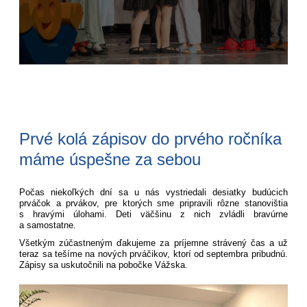
Prvé kolá zápisov do prvého ročníka
máme úspešne za sebou
Počas niekoľkých dní sa u nás vystriedali desiatky budúcich
prváčok a prvákov, pre ktorých sme pripravili rôzne stanovištia
s hravými úlohami. Deti väčšinu z nich zvládli bravúrne
a samostatne.
Všetkým zúčastneným ďakujeme za príjemne strávený čas a už
teraz sa tešíme na nových prváčikov, ktorí od septembra pribudnú.
Zápisy sa uskutočnili na pobočke Vážska.