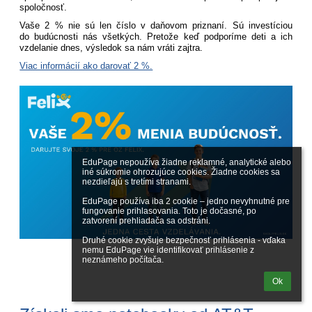
spoločnosť.
Vaše 2 % nie sú len číslo v daňovom priznaní. Sú investíciou
do budúcnosti nás všetkých. Pretože keď podporíme deti a ich
vzdelanie dnes, výsledok sa nám vráti zajtra.
Viac informácií ako darovať 2 %.
EduPage nepoužíva žiadne reklamné, analytické alebo 
iné súkromie ohrozujúce cookies. Žiadne cookies sa 
nezdieľajú s tretími stranami.

EduPage používa iba 2 cookie – jedno nevyhnutné pre 
fungovanie prihlasovania. Toto je dočasné, po 
zatvorení prehliadača sa odstráni.

Druhé cookie zvyšuje bezpečnosť prihlásenia - vďaka 
nemu EduPage vie identifikovať prihlásenie z 
neznámeho počítača.
Ok