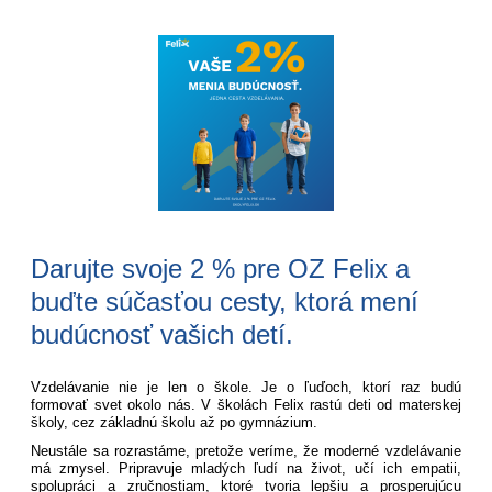
Darujte svoje 2 % pre OZ Felix a
buďte súčasťou cesty, ktorá mení
budúcnosť vašich detí.
Vzdelávanie nie je len o škole. Je o ľuďoch, ktorí raz budú
formovať svet okolo nás. V školách Felix rastú deti od materskej
školy, cez základnú školu až po gymnázium.
Neustále sa rozrastáme, pretože veríme, že moderné vzdelávanie
má zmysel. Pripravuje mladých ľudí na život, učí ich empatii,
spolupráci a zručnostiam, ktoré tvoria lepšiu a prosperujúcu