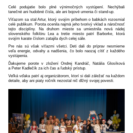
Celé podujatie bolo plné výnimočných vystúpení. Nechýbali
tanečné ani hudobné čísla, ale ani bojové umenia či stand-up.
Víťazom sa stal Artur, ktorý svojím príbehom o babkách rozosmial
celé publikum. Porota ocenila najmä jeho tvorivý vklad a náročnosť
tejto disciplíny. Na druhom mieste sa umiestnila nová nádej
slovenského folklóru Lea a tretie miesto patrí Barborke, ktorá
svojím karate číslom zatajila dych celej sále.
Pre nás sú však víťazmi všetci. Deti dali do príprav nesmierne
veľa energie, odvahy a nadšenia, čo bolo naozaj cítiť z každého
vystúpenia.
Ďakujeme porote v zložení Ondrej Kandráč, Natália Glosíková
a Peter Kadlečík za ich čas a ľudský prístup.
Veľká vďaka patrí aj organizátorom, ktorí si dali záležať na každom
detaile, aby ani piaty ročník nezostal nič dlžný svojej povesti.