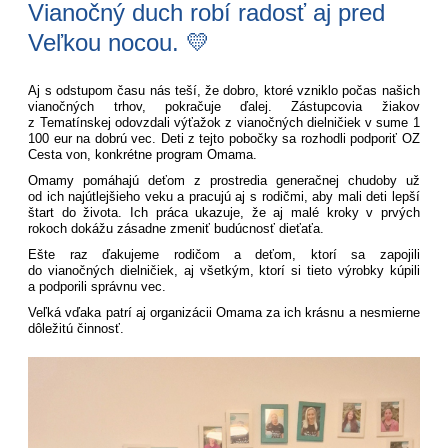
Vianočný duch robí radosť aj pred
Veľkou nocou. 💛
Aj s odstupom času nás teší, že dobro, ktoré vzniklo počas našich
vianočných trhov, pokračuje ďalej. Zástupcovia žiakov
z Tematínskej odovzdali výťažok z vianočných dielničiek v sume 1
100 eur na dobrú vec. Deti z tejto pobočky sa rozhodli podporiť OZ
Cesta von, konkrétne program Omama.
Omamy pomáhajú deťom z prostredia generačnej chudoby už
od ich najútlejšieho veku a pracujú aj s rodičmi, aby mali deti lepší
štart do života. Ich práca ukazuje, že aj malé kroky v prvých
rokoch dokážu zásadne zmeniť budúcnosť dieťaťa.
Ešte raz ďakujeme rodičom a deťom, ktorí sa zapojili
do vianočných dielničiek, aj všetkým, ktorí si tieto výrobky kúpili
a podporili správnu vec.
Veľká vďaka patrí aj organizácii Omama za ich krásnu a nesmierne
dôležitú činnosť.