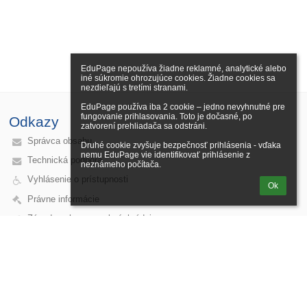
EduPage nepoužíva žiadne reklamné, analytické alebo 
iné súkromie ohrozujúce cookies. Žiadne cookies sa 
nezdieľajú s tretími stranami.

EduPage používa iba 2 cookie – jedno nevyhnutné pre 
fungovanie prihlasovania. Toto je dočasné, po 
Odkazy
zatvorení prehliadača sa odstráni.

Správca obsahu
Druhé cookie zvyšuje bezpečnosť prihlásenia - vďaka 
nemu EduPage vie identifikovať prihlásenie z 
Technická podpora
neznámeho počítača.
Vyhlásenie o prístupnosti
Ok
Právne informácie
Zásady ochrany osobných údajov
Údaje o prevádzkovateľovi
Mapa stránok
O nás
Kontakt