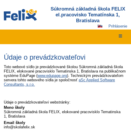
Súkromná základná škola FELIX
el.pracovisko Tematínska 1,
Bratislava
Prihlásenie
Údaje
Údaje o prevádzkovateľovi
o
Toto webové sídlo je prevádzkované školou Súkromná základná škola
prevádzkovateľovi
FELIX, elokované pracovisklo Tematinska 1, Bratislava na publikačnom
systéme EduPage (
www.edupage.org
). Technickým prevádzkovateľom
servera tohto webového sídla je spoločnosť
aSc Applied Software
Consultants, s.r.o.
Údaje o prevádzkovateľovi webstránky:
Meno školy
Súkromná základná škola FELIX, elokované pracovisklo Tematinska
1, Bratislava
Email školy
info@skolafelix.sk