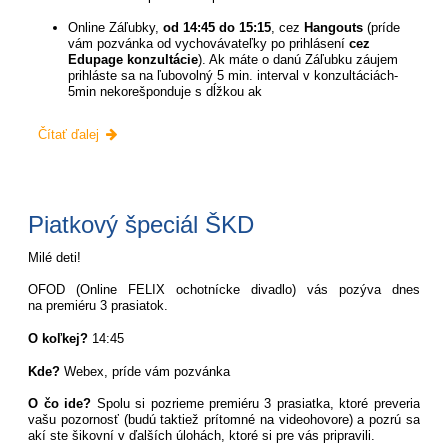
Online Záľubky,
od 14:45 do 15:15
, cez
Hangouts
(príde
vám pozvánka od vychovávateľky po prihlásení
cez
Edupage konzultácie
). Ak máte o danú Záľubku záujem
prihláste sa na ľubovolný 5 min. interval v konzultáciách-
5min nekorešponduje s dĺžkou ak
Ponuka
Čítať ďalej
na
pondelkové
poobedie:
Piatkový špeciál ŠKD
Milé deti!
OFOD (Online FELIX ochotnícke divadlo) vás pozýva dnes
na premiéru 3 prasiatok.
O koľkej?
14:45
Kde?
Webex, príde vám pozvánka
O čo ide?
Spolu si pozrieme premiéru 3 prasiatka, ktoré preveria
vašu pozornosť (budú taktiež prítomné na videohovore) a pozrú sa
akí ste šikovní v ďalších úlohách, ktoré si pre vás pripravili.