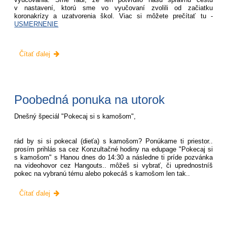
v nastavení, ktorú sme vo vyučovaní zvolili od začiatku
koronakrízy a uzatvorenia škol. Viac si môžete prečítať tu -
USMERNENIE
Usmernenie
Čítať ďalej
MŠ
k
obsahu
vzdelávania:
Poobedná ponuka na utorok
Dnešný špeciál "Pokecaj si s kamošom",
rád by si si pokecal (dieťa) s kamošom? Ponúkame ti priestor..
prosím prihlás sa cez Konzultačné hodiny na edupage "Pokecaj si
s kamošom" s Hanou dnes do 14:30 a následne ti príde pozvánka
na videohovor cez Hangouts.. môžeš si vybrať, či uprednostníš
pokec na vybranú tému alebo pokecáš s kamošom len tak..
Poobedná
Čítať ďalej
ponuka
na
utorok: