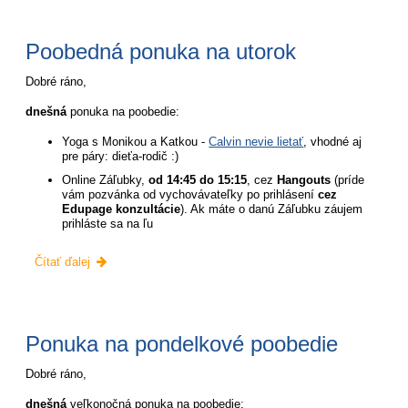
stredu:
Poobedná ponuka na utorok
Dobré ráno,
dnešná
ponuka na poobedie:
Yoga s Monikou a Katkou -
Calvin nevie lietať
, vhodné aj
pre páry: dieťa-rodič :)
Online Záľubky,
od 14:45 do 15:15
, cez
Hangouts
(príde
vám pozvánka od vychovávateľky po prihlásení
cez
Edupage konzultácie
). Ak máte o danú Záľubku záujem
prihláste sa na ľu
Poobedná
Čítať ďalej
ponuka
na
utorok:
Ponuka na pondelkové poobedie
Dobré ráno,
dnešná
veľkonočná ponuka na poobedie: