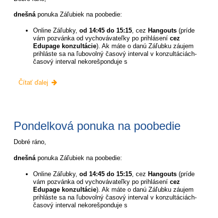
dnešná
ponuka Záľubiek na poobedie:
Online Záľubky,
od 14:45 do 15:15
, cez
Hangouts
(príde
vám pozvánka od vychovávateľky po prihlásení
cez
Edupage konzultácie
). Ak máte o danú Záľubku záujem
prihláste sa na ľubovolný časový interval v konzultáciách-
časový interval nekorešponduje s
Utorková
Čítať ďalej
ponuka
na
poobedie:
Pondelková ponuka na poobedie
Dobré ráno,
dnešná
ponuka Záľubiek na poobedie:
Online Záľubky,
od 14:45 do 15:15
, cez
Hangouts
(príde
vám pozvánka od vychovávateľky po prihlásení
cez
Edupage konzultácie
). Ak máte o danú Záľubku záujem
prihláste sa na ľubovolný časový interval v konzultáciách-
časový interval nekorešponduje s