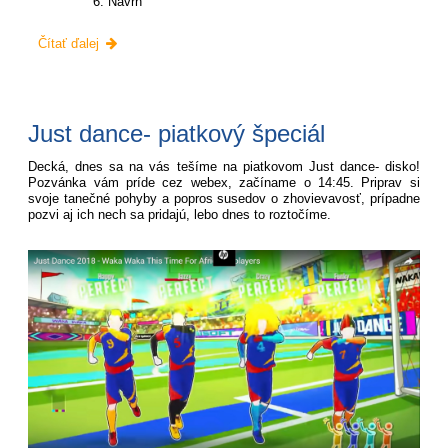
Návrh
Pozvánka
Čítať ďalej
-
zasadnutie
Rady
školy:
Just dance- piatkový špeciál
Decká, dnes sa na vás tešíme na piatkovom Just dance- disko!
Pozvánka vám príde cez webex, začíname o 14:45. Priprav si
svoje tanečné pohyby a popros susedov o zhovievavosť, prípadne
pozvi aj ich nech sa pridajú, lebo dnes to roztočíme.