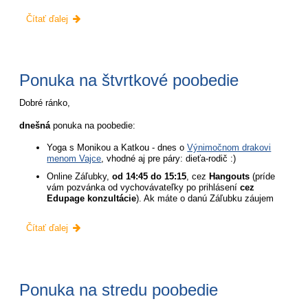
Piatkový
Čítať ďalej
špeciál
ŠKD:
Ponuka na štvrtkové poobedie
Dobré ránko,
dnešná
ponuka na poobedie:
Yoga s Monikou a Katkou - dnes o
Výnimočnom drakovi
menom Vajce
, vhodné aj pre páry: dieťa-rodič :)
Online Záľubky,
od 14:45 do 15:15
, cez
Hangouts
(príde
vám pozvánka od vychovávateľky po prihlásení
cez
Edupage konzultácie
). Ak máte o danú Záľubku záujem
Ponuka
Čítať ďalej
na
štvrtkové
poobedie:
Ponuka na stredu poobedie