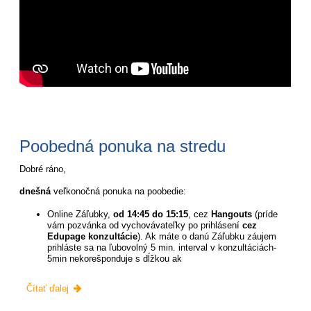
Poobedná ponuka na stredu
Dobré ráno,
dnešná
veľkonočná ponuka na poobedie:
Online Záľubky,
od 14:45 do 15:15
, cez
Hangouts
(príde
vám pozvánka od vychovávateľky po prihlásení
cez
Edupage konzultácie
). Ak máte o danú Záľubku záujem
prihláste sa na ľubovolný 5 min. interval v konzultáciách-
5min nekorešponduje s dĺžkou ak
Poobedná
Čítať ďalej
ponuka
na