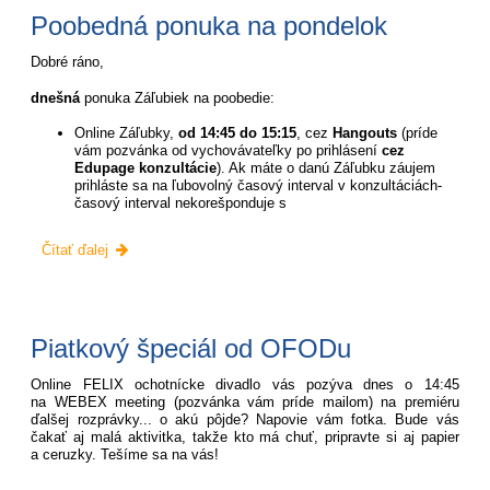
Poobedná ponuka na pondelok
Dobré ráno,
dnešná
ponuka Záľubiek na poobedie:
Online Záľubky,
od 14:45 do 15:15
, cez
Hangouts
(príde
vám pozvánka od vychovávateľky po prihlásení
cez
Edupage konzultácie
). Ak máte o danú Záľubku záujem
prihláste sa na ľubovolný časový interval v konzultáciách-
časový interval nekorešponduje s
Poobedná
Čítať ďalej
ponuka
na
pondelok:
Piatkový špeciál od OFODu
Online FELIX ochotnícke divadlo vás pozýva dnes o 14:45
na WEBEX meeting (pozvánka vám príde mailom) na premiéru
ďalšej rozprávky... o akú pôjde? Napovie vám fotka. Bude vás
čakať aj malá aktivitka, takže kto má chuť, pripravte si aj papier
a ceruzky. Tešíme sa na vás!