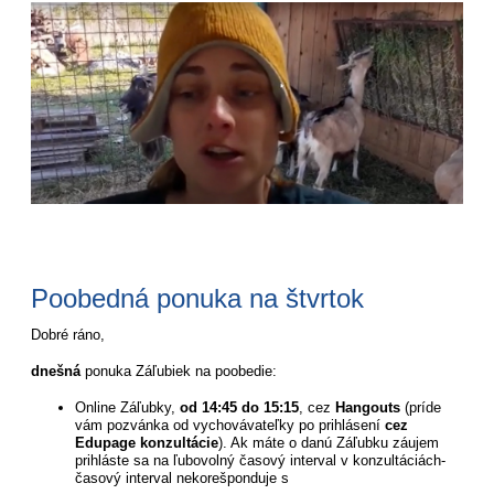
Poobedná ponuka na štvrtok
Dobré ráno,
dnešná
ponuka Záľubiek na poobedie:
Online Záľubky,
od 14:45 do 15:15
, cez
Hangouts
(príde
vám pozvánka od vychovávateľky po prihlásení
cez
Edupage konzultácie
). Ak máte o danú Záľubku záujem
prihláste sa na ľubovolný časový interval v konzultáciách-
časový interval nekorešponduje s