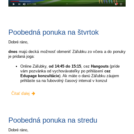
Poobedná ponuka na štvrtok
Dobré ráno,
dnes
majú decká možnosť obmeniť Záľubku zo včera a do ponuky
je pridaná joga:
Online Záľubky,
od 14:45 do 15:15
, cez
Hangouts
(príde
vám pozvánka od vychovávateľky po prihlásení
cez
Edupage konzultácie
). Ak máte o danú Záľubku záujem
prihláste sa na ľubovolný časový interval v konzul
Poobedná
Čítať ďalej
ponuka
na
štvrtok:
Poobedná ponuka na stredu
Dobré ráno,