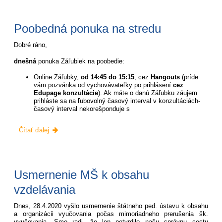
Poobedná ponuka na stredu
Dobré ráno,
dnešná
ponuka Záľubiek na poobedie:
Online Záľubky,
od 14:45 do 15:15
, cez
Hangouts
(príde
vám pozvánka od vychovávateľky po prihlásení
cez
Edupage konzultácie
). Ak máte o danú Záľubku záujem
prihláste sa na ľubovolný časový interval v konzultáciách-
časový interval nekorešponduje s
Poobedná
Čítať ďalej
ponuka
na
stredu:
Usmernenie MŠ k obsahu
vzdelávania
Dnes, 28.4.2020 vyšlo usmernenie štátneho ped. ústavu k obsahu
a organizácii vyučovania počas mimoriadneho prerušenia šk.
vyučovania. Sme radi, že len potvrdilo našu správnu cestu