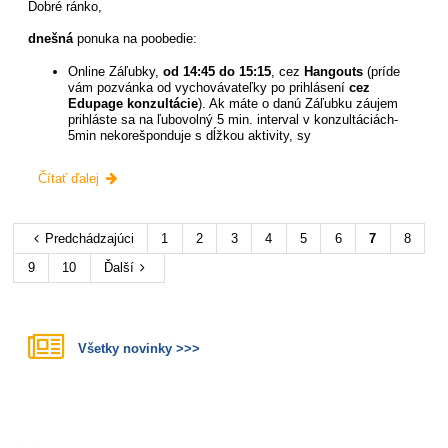
Dobré ránko,
dnešná
ponuka na poobedie:
Online Záľubky,
od 14:45 do 15:15
, cez
Hangouts
(príde
vám pozvánka od vychovávateľky po prihlásení
cez
Edupage konzultácie
). Ak máte o danú Záľubku záujem
prihláste sa na ľubovolný 5 min. interval v konzultáciách-
5min nekorešponduje s dĺžkou aktivity, sy
Ponuka
Čítať ďalej
na
stredu
poobedie:
Predchádzajúci
1
2
3
4
5
6
7
8
9
10
Ďalší
Všetky novinky >>>