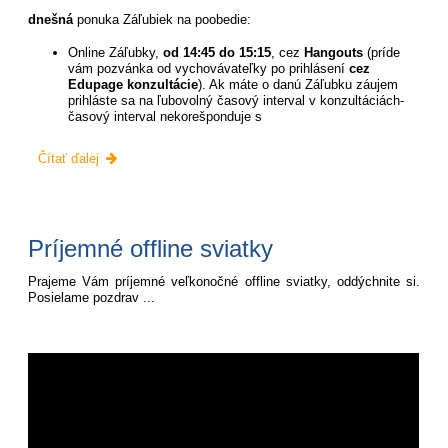
dnešná
ponuka Záľubiek na poobedie:
Online Záľubky,
od 14:45 do 15:15
, cez
Hangouts
(príde
vám pozvánka od vychovávateľky po prihlásení
cez
Edupage konzultácie
). Ak máte o danú Záľubku záujem
prihláste sa na ľubovolný časový interval v konzultáciách-
časový interval nekorešponduje s
Poobedná
Čítať ďalej
ponuka
na
stredu:
Príjemné offline sviatky
Prajeme Vám príjemné veľkonočné offline sviatky, oddýchnite si.
Posielame pozdrav ...