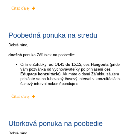
Poobedná
Čítať ďalej
ponuka
na
štvrtok:
Poobedná ponuka na stredu
Dobré ráno,
dnešná
ponuka Záľubiek na poobedie:
Online Záľubky,
od 14:45 do 15:15
, cez
Hangouts
(príde
vám pozvánka od vychovávateľky po prihlásení
cez
Edupage konzultácie
). Ak máte o danú Záľubku záujem
prihláste sa na ľubovolný časový interval v konzultáciách-
časový interval nekorešponduje s
Poobedná
Čítať ďalej
ponuka
na
stredu:
Utorková ponuka na poobedie
Dobré ráno,