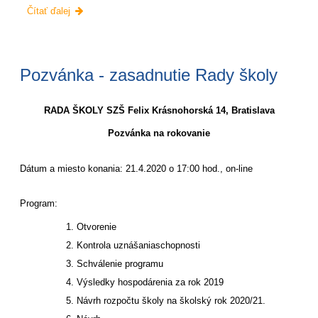
Pondelková
Čítať ďalej
ponuka
na
poobedie:
Pozvánka - zasadnutie Rady školy
RADA ŠKOLY SZŠ Felix Krásnohorská 14, Bratislava
Pozvánka na rokovanie
Dátum a miesto konania: 21.4.2020 o 17:00 hod., on-line
Program:
Otvorenie
Kontrola uznášaniaschopnosti
Schválenie programu
Výsledky hospodárenia za rok 2019
Návrh rozpočtu školy na školský rok 2020/21.