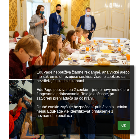
EduPage nepoužíva žiadne reklamné, analytické alebo 
iné súkromie ohrozujúce cookies. Žiadne cookies sa 
nezdieľajú s tretími stranami.

EduPage používa iba 2 cookie – jedno nevyhnutné pre 
fungovanie prihlasovania. Toto je dočasné, po 
zatvorení prehliadača sa odstráni.

Druhé cookie zvyšuje bezpečnosť prihlásenia - vďaka 
nemu EduPage vie identifikovať prihlásenie z 
neznámeho počítača.
Ok