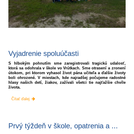
Vyjadrenie spoluúčasti
S hlbokým pohnutím sme zaregistrovali tragickú udalosť,
ktorá sa odohrala v škole vo Vrútkach. Sme otrasení a zronení
útokom, pri ktorom vyhasol život pána učiteľa a ďalšie životy
boli ohrozené. V miestach, kde najradšej počujeme radostné
hlasy našich detí, žiakov, zažívali všetci tie najťažšie chvíle
života.
Vyjadrenie
Čítať ďalej
spoluúčasti:
Prvý týždeň v škole, opatrenia a ...