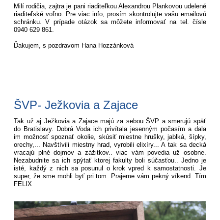
Milí rodičia, zajtra je pani riaditeľkou Alexandrou Plankovou udelené
riaditeľské voľno. Pre viac info, prosím skontrolujte vašu emailovú
schránku. V prípade otázok sa môžete informovať na tel. čísle
0940 629 861.
Ďakujem, s pozdravom Hana Hozzánková
ŠVP- Ježkovia a Zajace
Tak už aj Ježkovia a Zajace majú za sebou ŠVP a smerujú späť
do Bratislavy. Dobrá Voda ich privítala jesenným počasím a dala
im možnosť spoznať okolie, skúsiť miestne hrušky, jablká, šípky,
orechy,... Navštívili miestny hrad, vyrobili elixíry... A tak sa decká
vracajú plné dojmov a zážitkov.. viac vám povedia už osobne.
Nezabudnite sa ich spýtať ktorej fakulty boli súčasťou.. Jedno je
isté, každý z nich sa posunul o krok vpred k samostatnosti. Je
super, že sme mohli byť pri tom. Prajeme vám pekný víkend. Tím
FELIX