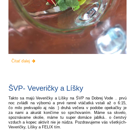
ŠVP-
Čítať ďalej
Ježkovia
a
Zajace:
ŠVP- Veveričky a Líšky
Takto sa majú Veveričky a Líšky na ŠVP na Dobrej Vode .. prvú
noc zvládli na výbornú a prvé ranné vtáčatká vstali až o 6:15,
čo milo prekvapilo aj nás :) druhá večera v podobe opekačky je
za nami a akurát končíme so sprchovaním. Máme sa skvelo,
spoznávame okolie, máme tu super domáce jablká.. o čerstvý
vzduch a kopec aktivít nie je núdza. Pozdravujeme vás všetkých-
Veveričky, Líšky a FELIX tím.