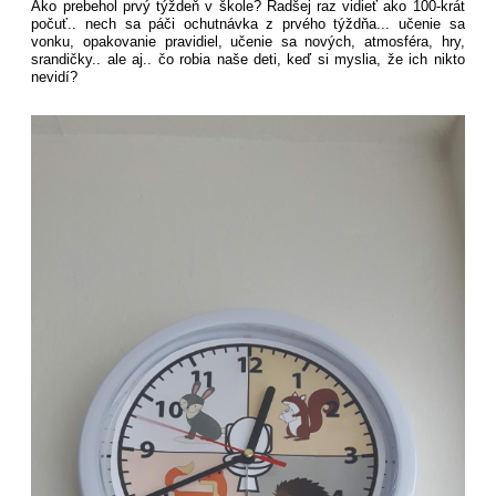
Ako prebehol prvý týždeň v škole? Radšej raz vidieť ako 100-krát
počuť.. nech sa páči ochutnávka z prvého týždňa... učenie sa
vonku, opakovanie pravidiel, učenie sa nových, atmosféra, hry,
srandičky.. ale aj.. čo robia naše deti, keď si myslia, že ich nikto
nevidí?