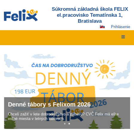
Súkromná základná škola FELIX
el.pracovisko Tematínska 1,
Bratislava
Prihlásenie
Hlavná
stránka
Denné tábory s Felixom 2026
Chceš zažiť v lete dobrodružstvo a zábavu? CVČ Felix má ešte
voľné miesta v letných táboroch.