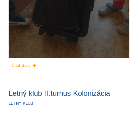
ŠVP-
Čítať ďalej
Veveričky
a
Líšky:
Letný klub II.turnus Kolonizácia
LETNÝ KLUB